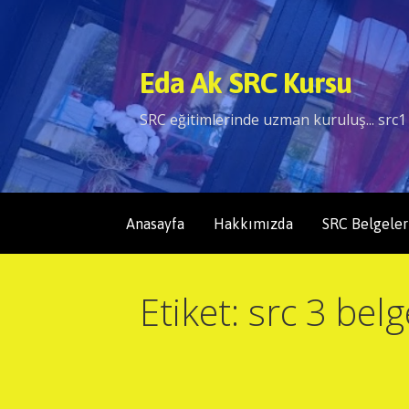
İçeriğe
atla
Eda Ak SRC Kursu
SRC eğitimlerinde uzman kuruluş... src1 
Anasayfa
Hakkımızda
SRC Belgeler
Etiket: src 3 belg