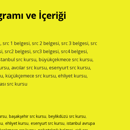
ramı ve İçeriği
, src 1 belgesi, src 2 belgesi, src 3 belgesi, src
i, src2 belgesi, src3 belgesi, src4 belgesi,
istanbul src kursu, büyükçekmece src kursu,
ursu, avcılar src kursu, esenyurt src kursu,
rsu, küçükçemece src kursu, ehliyet kursu,
ası src kursu
ursu
,
başakşehir src kursu
,
beylikdüzü src kursu
,
su
,
ehliyet kursu
,
esenyurt src kursu
,
istanbul avrupa