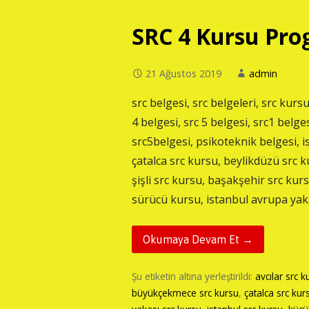
SRC 4 Kursu Prog
21 Ağustos 2019
admin
src belgesi, src belgeleri, src kursu
4 belgesi, src 5 belgesi, src1 belges
src5belgesi, psikoteknik belgesi, 
çatalca src kursu, beylikdüzü src k
şişli src kursu, başakşehir src ku
sürücü kursu, istanbul avrupa yak
Okumaya Devam Et →
Şu etiketin altına yerleştirildi:
avcılar src k
büyükçekmece src kursu
,
çatalca src kur