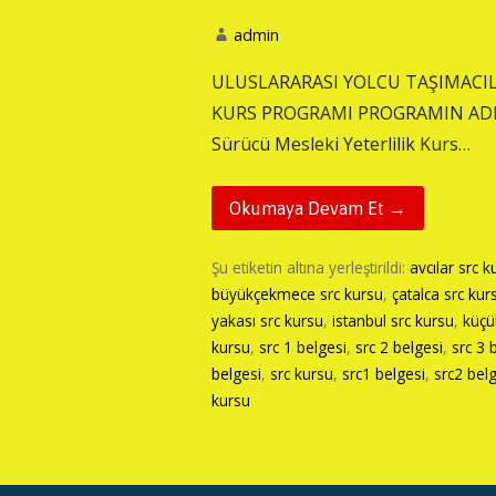
admin
ULUSLARARASI YOLCU TAŞIMACILI
KURS PROGRAMI PROGRAMIN ADI : U
Sürücü Mesleki Yeterlilik Kurs…
Okumaya Devam Et →
Şu etiketin altına yerleştirildi:
avcılar src k
büyükçekmece src kursu
,
çatalca src kur
yakası src kursu
,
istanbul src kursu
,
küçü
kursu
,
src 1 belgesi
,
src 2 belgesi
,
src 3 
belgesi
,
src kursu
,
src1 belgesi
,
src2 bel
kursu