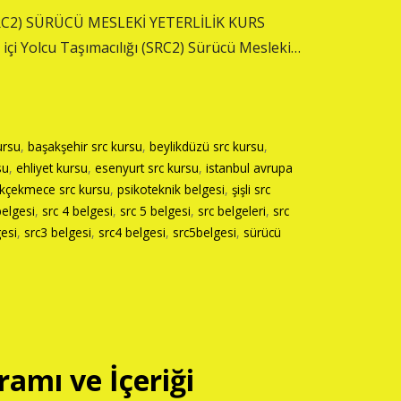
RC2) SÜRÜCÜ MESLEKİ YETERLİLİK KURS
i Yolcu Taşımacılığı (SRC2) Sürücü Mesleki…
ursu
,
başakşehir src kursu
,
beylikdüzü src kursu
,
su
,
ehliyet kursu
,
esenyurt src kursu
,
istanbul avrupa
kçekmece src kursu
,
psikoteknik belgesi
,
şişli src
belgesi
,
src 4 belgesi
,
src 5 belgesi
,
src belgeleri
,
src
gesi
,
src3 belgesi
,
src4 belgesi
,
src5belgesi
,
sürücü
ramı ve İçeriği