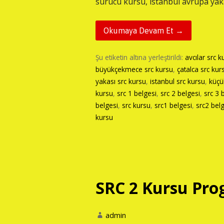
sürücü kursu, istanbul avrupa yak
Okumaya Devam Et →
Şu etiketin altına yerleştirildi:
avcılar src k
büyükçekmece src kursu
,
çatalca src kur
yakası src kursu
,
istanbul src kursu
,
küçü
kursu
,
src 1 belgesi
,
src 2 belgesi
,
src 3 
belgesi
,
src kursu
,
src1 belgesi
,
src2 bel
kursu
SRC 2 Kursu Prog
admin