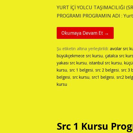
YURT İÇİ YOLCU TAŞIMACILIĞI (S
PROGRAMI PROGRAMIN ADI : Yurt iç
Okumaya Devam Et →
Şu etiketin altına yerleştirildi:
avcılar src k
büyükçekmece src kursu
,
çatalca src kur
yakası src kursu
,
istanbul src kursu
,
küçü
kursu
,
src 1 belgesi
,
src 2 belgesi
,
src 3 
belgesi
,
src kursu
,
src1 belgesi
,
src2 bel
kursu
Src 1 Kursu Prog