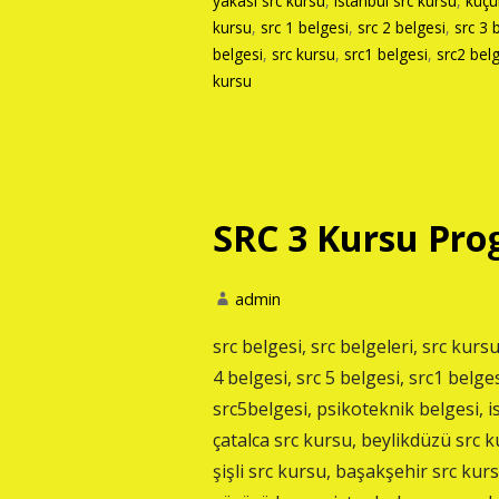
yakası src kursu
,
istanbul src kursu
,
küçü
kursu
,
src 1 belgesi
,
src 2 belgesi
,
src 3 
belgesi
,
src kursu
,
src1 belgesi
,
src2 bel
kursu
SRC 3 Kursu Prog
admin
src belgesi, src belgeleri, src kursu
4 belgesi, src 5 belgesi, src1 belges
src5belgesi, psikoteknik belgesi, 
çatalca src kursu, beylikdüzü src k
şişli src kursu, başakşehir src ku