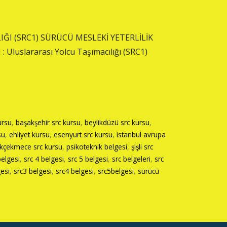
ĞI (SRC1) SÜRÜCÜ MESLEKİ YETERLİLİK
luslararası Yolcu Taşımacılığı (SRC1)
ursu
,
başakşehir src kursu
,
beylikdüzü src kursu
,
su
,
ehliyet kursu
,
esenyurt src kursu
,
istanbul avrupa
kçekmece src kursu
,
psikoteknik belgesi
,
şişli src
belgesi
,
src 4 belgesi
,
src 5 belgesi
,
src belgeleri
,
src
gesi
,
src3 belgesi
,
src4 belgesi
,
src5belgesi
,
sürücü