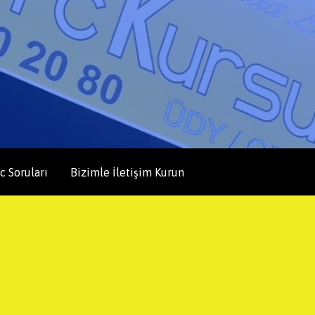
c Soruları
Bizimle İletişim Kurun