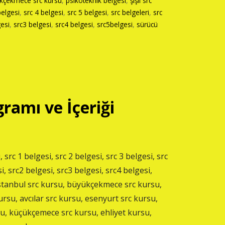
kçekmece src kursu
,
psikoteknik belgesi
,
şişli src
belgesi
,
src 4 belgesi
,
src 5 belgesi
,
src belgeleri
,
src
gesi
,
src3 belgesi
,
src4 belgesi
,
src5belgesi
,
sürücü
ramı ve İçeriği
, src 1 belgesi, src 2 belgesi, src 3 belgesi, src
i, src2 belgesi, src3 belgesi, src4 belgesi,
istanbul src kursu, büyükçekmece src kursu,
ursu, avcılar src kursu, esenyurt src kursu,
rsu, küçükçemece src kursu, ehliyet kursu,