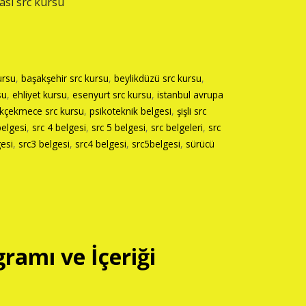
ası src kursu
ursu
,
başakşehir src kursu
,
beylikdüzü src kursu
,
su
,
ehliyet kursu
,
esenyurt src kursu
,
istanbul avrupa
kçekmece src kursu
,
psikoteknik belgesi
,
şişli src
belgesi
,
src 4 belgesi
,
src 5 belgesi
,
src belgeleri
,
src
gesi
,
src3 belgesi
,
src4 belgesi
,
src5belgesi
,
sürücü
ramı ve İçeriği