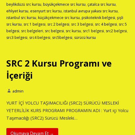
beylikdüzü src kursu
,
büyükçekmece src kursu
,
çatalca src kursu
,
ehliyet kursu
,
esenyurt src kursu
,
istanbul avrupa yakası src kursu
,
istanbul src kursu
,
küçükçekmece src kursu
,
psikoteknik belgesi
,
şişli
src kursu
,
src 1 belgesi
,
src 2 belgesi
,
src 3 belgesi
,
src 4 belgesi
,
src 5
belgesi
,
src belgeleri
,
src belgesi
,
src kursu
,
src1 belgesi
,
src2 belgesi
,
src3 belgesi
,
src4 belgesi
,
src5belgesi
,
sürücü kursu
SRC 2 Kursu Programı ve
İçeriği
admin
YURT İÇİ YOLCU TAŞIMACILIĞI (SRC2) SÜRÜCÜ MESLEKİ
YETERLİLİK KURS PROGRAMI PROGRAMIN ADI : Yurt içi Yolcu
Taşımacılığı (SRC2) Sürücü Mesleki…
Okumaya Devam Et →