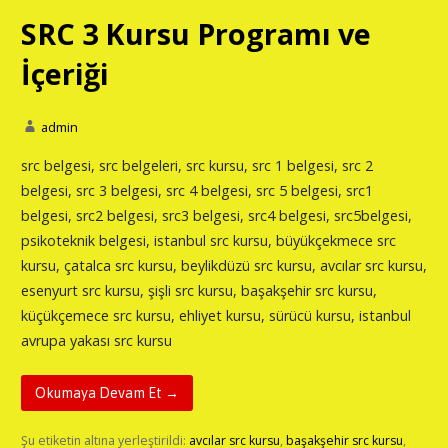
SRC 3 Kursu Programı ve
İçeriği
admin
src belgesi, src belgeleri, src kursu, src 1 belgesi, src 2
belgesi, src 3 belgesi, src 4 belgesi, src 5 belgesi, src1
belgesi, src2 belgesi, src3 belgesi, src4 belgesi, src5belgesi,
psikoteknik belgesi, istanbul src kursu, büyükçekmece src
kursu, çatalca src kursu, beylikdüzü src kursu, avcılar src kursu,
esenyurt src kursu, şişli src kursu, başakşehir src kursu,
küçükçemece src kursu, ehliyet kursu, sürücü kursu, istanbul
avrupa yakası src kursu
Okumaya Devam Et →
Şu etiketin altına yerleştirildi:
avcılar src kursu
,
başakşehir src kursu
,