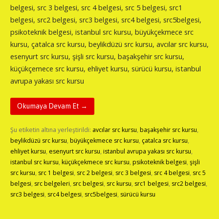
belgesi, src 3 belgesi, src 4 belgesi, src 5 belgesi, src1
belgesi, src2 belgesi, src3 belgesi, src4 belgesi, src5belgesi,
psikoteknik belgesi, istanbul src kursu, büyükçekmece src
kursu, çatalca src kursu, beylikdüzü src kursu, avcılar src kursu,
esenyurt src kursu, şişli src kursu, başakşehir src kursu,
küçükçemece src kursu, ehliyet kursu, sürücü kursu, istanbul
avrupa yakası src kursu
Okumaya Devam Et →
Şu etiketin altına yerleştirildi:
avcılar src kursu
,
başakşehir src kursu
,
beylikdüzü src kursu
,
büyükçekmece src kursu
,
çatalca src kursu
,
ehliyet kursu
,
esenyurt src kursu
,
istanbul avrupa yakası src kursu
,
istanbul src kursu
,
küçükçekmece src kursu
,
psikoteknik belgesi
,
şişli
src kursu
,
src 1 belgesi
,
src 2 belgesi
,
src 3 belgesi
,
src 4 belgesi
,
src 5
belgesi
,
src belgeleri
,
src belgesi
,
src kursu
,
src1 belgesi
,
src2 belgesi
,
src3 belgesi
,
src4 belgesi
,
src5belgesi
,
sürücü kursu