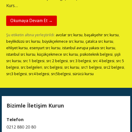
Kurs…
Okumaya Devam Et →
Şu etiketin altına yerleştirildi:
avcılar src kursu
,
başakşehir src kursu
,
beylikdüzü src kursu
,
büyükçekmece src kursu
,
çatalca src kursu
,
ehliyet kursu
,
esenyurt src kursu
,
istanbul avrupa yakası src kursu
,
istanbul src kursu
,
küçükçekmece src kursu
,
psikoteknik belgesi
,
şişli
src kursu
,
src 1 belgesi
,
src 2 belgesi
,
src 3 belgesi
,
src 4 belgesi
,
src 5
belgesi
,
src belgeleri
,
src belgesi
,
src kursu
,
src1 belgesi
,
src2 belgesi
,
src3 belgesi
,
src4 belgesi
,
src5belgesi
,
sürücü kursu
Bizimle İletişim Kurun
Telefon
0212 880 20 80