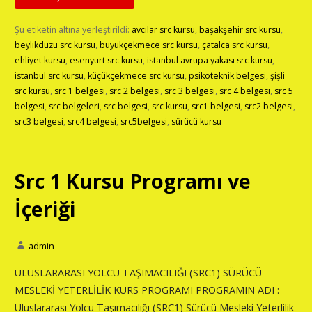
Şu etiketin altına yerleştirildi:
avcılar src kursu
,
başakşehir src kursu
,
beylikdüzü src kursu
,
büyükçekmece src kursu
,
çatalca src kursu
,
ehliyet kursu
,
esenyurt src kursu
,
istanbul avrupa yakası src kursu
,
istanbul src kursu
,
küçükçekmece src kursu
,
psikoteknik belgesi
,
şişli
src kursu
,
src 1 belgesi
,
src 2 belgesi
,
src 3 belgesi
,
src 4 belgesi
,
src 5
belgesi
,
src belgeleri
,
src belgesi
,
src kursu
,
src1 belgesi
,
src2 belgesi
,
src3 belgesi
,
src4 belgesi
,
src5belgesi
,
sürücü kursu
Src 1 Kursu Programı ve
İçeriği
admin
ULUSLARARASI YOLCU TAŞIMACILIĞI (SRC1) SÜRÜCÜ
MESLEKİ YETERLİLİK KURS PROGRAMI PROGRAMIN ADI :
Uluslararası Yolcu Taşımacılığı (SRC1) Sürücü Mesleki Yeterlilik