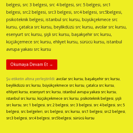
belgesi, src 3 belgesi, src 4 belgesi, src 5 belgesi, src1
belgesi, src2 belgesi, src3 belgesi, src4 belgesi, src5belgesi,
psikoteknik belgesi, istanbul src kursu, büyükçekmece src
kursu, çatalca src kursu, beylikdüzü src kursu, avcılar src kursu,
esenyurt src kursu, şişli src kursu, başakşehir src kursu,
küçükçemece src kursu, ehliyet kursu, sürücü kursu, istanbul
avrupa yakası src kursu
Okumaya Devam Et →
Şu etiketin altına yerleştirildi:
avcılar src kursu
,
başakşehir src kursu
,
beylikdüzü src kursu
,
büyükçekmece src kursu
,
çatalca src kursu
,
ehliyet kursu
,
esenyurt src kursu
,
istanbul avrupa yakası src kursu
,
istanbul src kursu
,
küçükçekmece src kursu
,
psikoteknik belgesi
,
şişli
src kursu
,
src 1 belgesi
,
src 2 belgesi
,
src 3 belgesi
,
src 4 belgesi
,
src 5
belgesi
,
src belgeleri
,
src belgesi
,
src kursu
,
src1 belgesi
,
src2 belgesi
,
src3 belgesi
,
src4 belgesi
,
src5belgesi
,
sürücü kursu