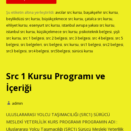
Şu etiketin altına yerleştirildi:
avcılar src kursu
,
başakşehir src kursu
,
beylikdüzü src kursu
,
büyükçekmece src kursu
,
çatalca src kursu
,
ehliyet kursu
,
esenyurt src kursu
,
istanbul avrupa yakası src kursu
,
istanbul src kursu
,
küçükçekmece src kursu
,
psikoteknik belgesi
,
şişli
src kursu
,
src 1 belgesi
,
src 2 belgesi
,
src 3 belgesi
,
src 4 belgesi
,
src 5
belgesi
,
src belgeleri
,
src belgesi
,
src kursu
,
src1 belgesi
,
src2 belgesi
,
src3 belgesi
,
src4 belgesi
,
src5belgesi
,
sürücü kursu
Src 1 Kursu Programı ve
İçeriği
admin
ULUSLARARASI YOLCU TAŞIMACILIĞI (SRC1) SÜRÜCÜ
MESLEKİ YETERLİLİK KURS PROGRAMI PROGRAMIN ADI :
Uluslararası Yolcu Taşımacılığı (SRC1) Sürücü Mesleki Yeterlilik