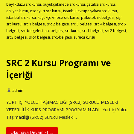
beylikdüzü src kursu
,
büyükçekmece src kursu
,
çatalca src kursu
,
ehliyet kursu
,
esenyurt src kursu
,
istanbul avrupa yakası src kursu
,
istanbul src kursu
,
küçükçekmece src kursu
,
psikoteknik belgesi
,
şişli
src kursu
,
src 1 belgesi
,
src 2 belgesi
,
src 3 belgesi
,
src 4 belgesi
,
src 5
belgesi
,
src belgeleri
,
src belgesi
,
src kursu
,
src1 belgesi
,
src2 belgesi
,
src3 belgesi
,
src4 belgesi
,
src5belgesi
,
sürücü kursu
SRC 2 Kursu Programı ve
İçeriği
admin
YURT İÇİ YOLCU TAŞIMACILIĞI (SRC2) SÜRÜCÜ MESLEKİ
YETERLİLİK KURS PROGRAMI PROGRAMIN ADI : Yurt içi Yolcu
Taşımacılığı (SRC2) Sürücü Mesleki…
Okumaya Devam Et →