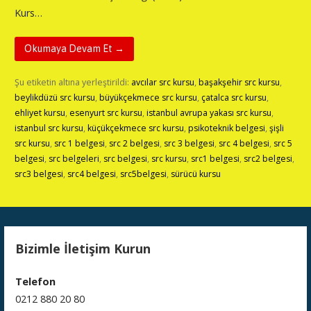
Kurs…
Okumaya Devam Et →
Şu etiketin altına yerleştirildi:
avcılar src kursu
,
başakşehir src kursu
,
beylikdüzü src kursu
,
büyükçekmece src kursu
,
çatalca src kursu
,
ehliyet kursu
,
esenyurt src kursu
,
istanbul avrupa yakası src kursu
,
istanbul src kursu
,
küçükçekmece src kursu
,
psikoteknik belgesi
,
şişli
src kursu
,
src 1 belgesi
,
src 2 belgesi
,
src 3 belgesi
,
src 4 belgesi
,
src 5
belgesi
,
src belgeleri
,
src belgesi
,
src kursu
,
src1 belgesi
,
src2 belgesi
,
src3 belgesi
,
src4 belgesi
,
src5belgesi
,
sürücü kursu
Bizimle İletişim Kurun
Telefon
0212 880 20 80