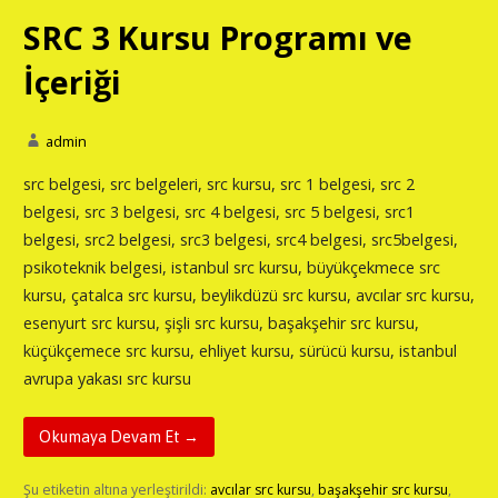
SRC 3 Kursu Programı ve
İçeriği
admin
src belgesi, src belgeleri, src kursu, src 1 belgesi, src 2
belgesi, src 3 belgesi, src 4 belgesi, src 5 belgesi, src1
belgesi, src2 belgesi, src3 belgesi, src4 belgesi, src5belgesi,
psikoteknik belgesi, istanbul src kursu, büyükçekmece src
kursu, çatalca src kursu, beylikdüzü src kursu, avcılar src kursu,
esenyurt src kursu, şişli src kursu, başakşehir src kursu,
küçükçemece src kursu, ehliyet kursu, sürücü kursu, istanbul
avrupa yakası src kursu
Okumaya Devam Et →
Şu etiketin altına yerleştirildi:
avcılar src kursu
,
başakşehir src kursu
,